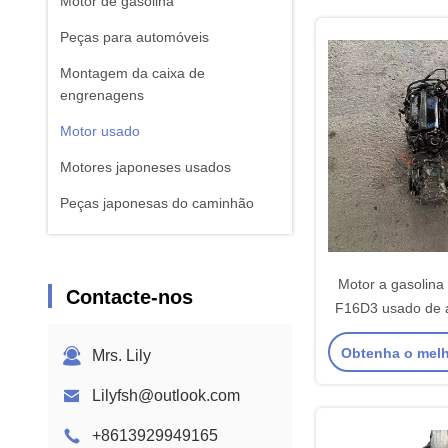
Motor de gasolina
Peças para automóveis
Montagem da caixa de
engrenagens
Motor usado
Motores japoneses usados
Peças japonesas do caminhão
Partes de transmissão automática
Peças da caixa de engrenagens
Motor a gasolina 
Contacte-nos
do carro
F16D3 usado de a
Obtenha o mel
Mrs. Lily
Lilyfsh@outlook.com
+8613929949165