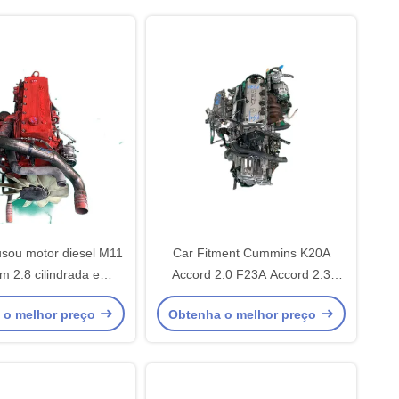
sou motor diesel M11
Car Fitment Cummins K20A
m 2.8 cilindrada e
Accord 2.0 F23A Accord 2.3
exão de torque
Motor de gasolina usado para o
 o melhor preço
Obtenha o melhor preço
seu carro