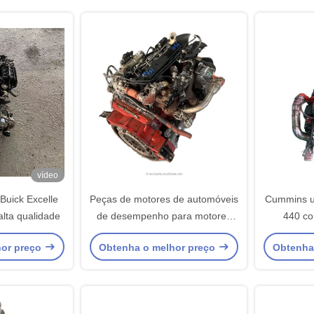
vídeo
Buick Excelle
Peças de motores de automóveis
Cummins u
lta qualidade
de desempenho para motores
440 co
diesel da série ISX ISF3.8T Euro
con
hor preço
Obtenha o melhor preço
Obtenha
4 da Cummins