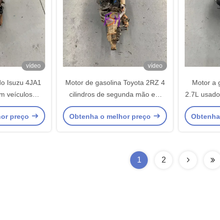
vídeo
vídeo
do Isuzu 4JA1
Motor de gasolina Toyota 2RZ 4
Motor a 
m veículos
cilindros de segunda mão em
2.7L usado
ais
Toyota Hiace
para veíc
hor preço
Obtenha o melhor preço
Obtenha
1
2