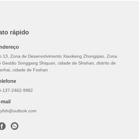
ato rápido
ndereço
o 13, Zona de Desenvolvimento Xiaxikeng Zhongqiao, Zona
e Gestão Songgang Shiquan, cidade de Shishan, distrito de
anhai, cidade de Foshan
elefone
6-137-2462-9982
-mail
ilyfsh@outlook.com