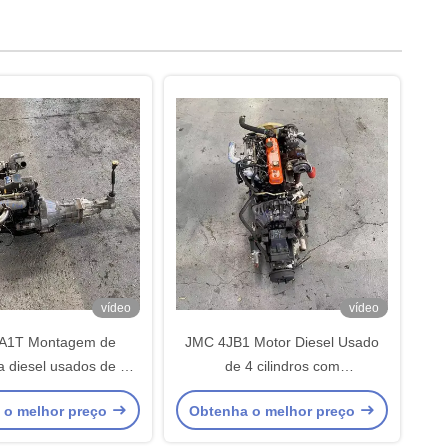
vídeo
vídeo
A1T Montagem de
JMC 4JB1 Motor Diesel Usado
a diesel usados de 4
de 4 cilindros com
s para caminhões de
turbocompressor e eficiência de
 o melhor preço
Obtenha o melhor preço
geiros e veículos
combustível para veículos
comerciais
comerciais leves