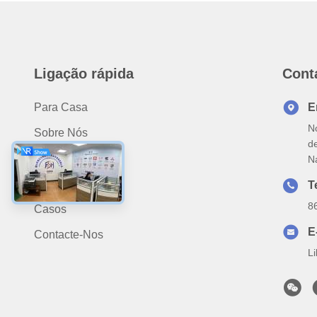
Ligação rápida
Cont
Para Casa
E
N
Sobre Nós
d
Produtos
N
Notícias
T
8
Casos
E
Contacte-Nos
L