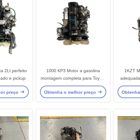
a 2Lt perfeito
1000 KP3 Motor a gasolina
1KZT M
rado e pickup
montagem completa para Toyota
adequada 
5L-D-MAX Diesel
Bully Des
hor preço
Obtenha o melhor preço
Obtenha
sobrecarregamento