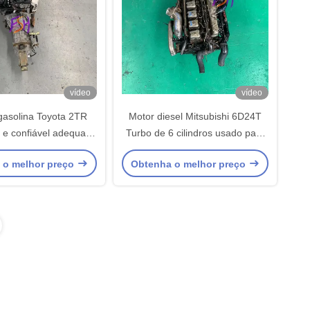
vídeo
vídeo
gasolina Toyota 2TR
Motor diesel Mitsubishi 6D24T
 e confiável adequado
Turbo de 6 cilindros usado para
ulos comerciais leves
veículos comerciais
 o melhor preço
Obtenha o melhor preço