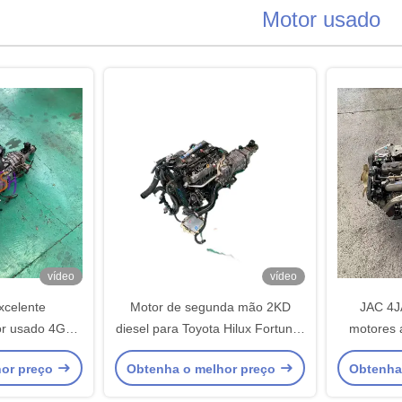
Motor usado
vídeo
vídeo
excelente
Motor de segunda mão 2KD
JAC 4J
r usado 4G63
diesel para Toyota Hilux Fortuner
motores 
Mitsu Bishi
4 cilindros
cilindro
hor preço
Obtenha o melhor preço
Obtenha
passa