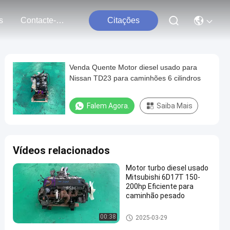
s
Contacte-Nos
Citações
Venda Quente Motor diesel usado para
Nissan TD23 para caminhões 6 cilindros
Falem Agora.
Saiba Mais
Vídeos relacionados
Motor turbo diesel usado
Mitsubishi 6D17T 150-
200hp Eficiente para
caminhão pesado
Peças japonesas do caminhã
00:38
2025-03-29
o