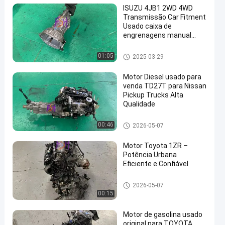
ISUZU 4JB1 2WD 4WD
Transmissão Car Fitment
Usado caixa de
engrenagens manual
para pick-up
Peças da caixa de engrenagen
01:05
2025-03-29
s do carro
Motor Diesel usado para
venda TD27T para Nissan
Pickup Trucks Alta
Qualidade
Peças para motores Nissan
00:46
2026-05-07
Motor Toyota 1ZR –
Potência Urbana
Eficiente e Confiável
Peças sobresselentes do mot
2026-05-07
or de Toyota
00:15
Motor de gasolina usado
original para TOYOTA