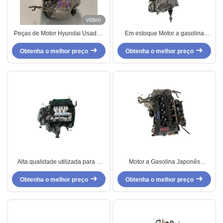
vídeo
Peças de Motor Hyundai Usadas
Em estoque Motor a gasolina
Incluindo Motor a Gasolina G4KD
QR25 T31 Japão Original 4
Obtenha o melhor preço
2.4L Inline 4 Cilindros com
cilindros Motor a gasolina usado
Obtenha o melhor preço
Potência Estável
Alta qualidade utilizada para o
Motor a Gasolina Japonês
conjunto de motores a gasolina
Original Usado G4KD de 4
Obtenha o melhor preço
de 4 cilindros G6BA para
Cilindros para Jeep Compatível
Obtenha o melhor preço
substituição/reparação
com Modelos 4JA1 / 4JG2 / 4JB1