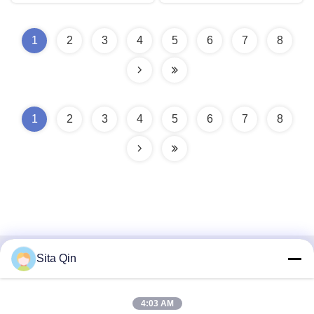
1
2
3
4
5
6
7
8
1
2
3
4
5
6
7
8
Sita Qin
Contato rápido
Endereço
4:03 AM