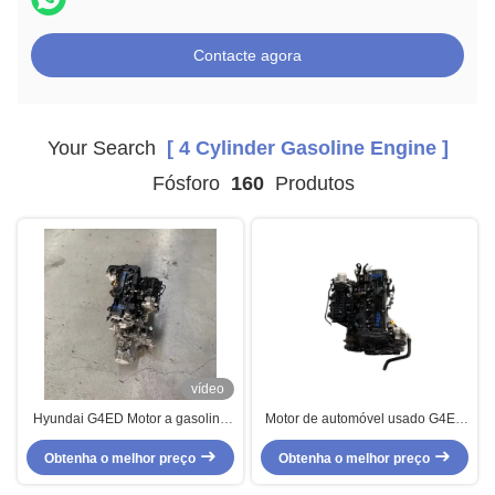
Contacte agora
Your Search
[ 4 Cylinder Gasoline Engine ]
Fósforo
160
Produtos
vídeo
Hyundai G4ED Motor a gasolina
Motor de automóvel usado G4ED
de quatro cilindros para Elantra
4 cilindros Motor a gasolina
Obtenha o melhor preço
Obtenha o melhor preço
Montagem para Hyundai