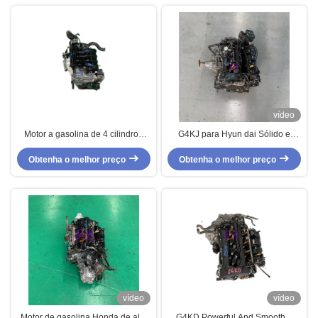
vídeo
Motor a gasolina de 4 cilindros
G4KJ para Hyun dai Sólido e
HR16 usado para Nissan
Capaz Conjunto do Motor a
Obtenha o melhor preço
Gasolina Coreano Usado de 4
Obtenha o melhor preço
Cilindros
vídeo
vídeo
Motor de gasolina Honda de alta
G4KD Powerful And Smooth 4