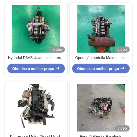
vídeo
vídeo
Hyundai D6AB Usados motores a
Operação perfeita Motor diesel
diesel Forte potência e torque
usado Hyundai 150-200hp D6AC
Obtenha o melhor preço
para caminhão
Obtenha o melhor preço
para escavadeira
vídeo
Por grosso Motor Diesel Usado
Forte Potência, Excelente