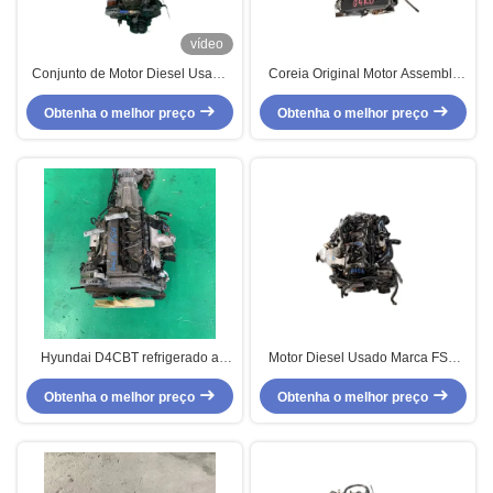
vídeo
Conjunto de Motor Diesel Usado
Coreia Original Motor Assembly
de Segunda Mão D6AB com
G4KD para Hyundai Used
Eficiência de Combustível para
Obtenha o melhor preço
Obtenha o melhor preço
Gasoline Engine
Caminhões Hyun dai
Hyundai D4CBT refrigerado a
Motor Diesel Usado Marca FSH
líquido motor diesel de 4 cilindros
D4EAT 2.8L 100% Testado
Obtenha o melhor preço
usado para Jeeps Sportage
Profissionalmente para Veículos
Obtenha o melhor preço
Carnaval
Off-Road Accent/Santa Fe