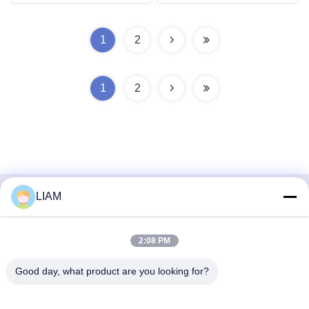
1
2
1
2
LIAM
Contato rápido
Endereço
2:08 PM
No 13, Zona de Desenvolvimento Xiaxikeng Zhongqiao,
Good day, what product are you looking for?
Zona de Gestão Songgang Shiquan, cidade de Shishan,
distrito de Nanhai, cidade de Foshan