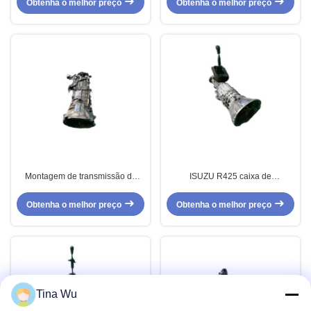
Obtenha o melhor preço
Obtenha o melhor preço
Montagem de transmissão de
ISUZU R425 caixa de
carro 4D24 PARA FORD 4x2
velocidades usada com sistema
Transmissão de segunda mão
de transmissão automática
Obtenha o melhor preço
Obtenha o melhor preço
Tina Wu