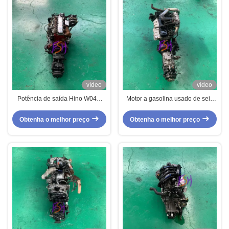
vídeo
vídeo
Potência de saída Hino W04D
Motor a gasolina usado de seis
motor a diesel usado para
cilindros TB45 de grande
máquinas de construção
cilindrada para veículo off-road
Obtenha o melhor preço
Obtenha o melhor preço
Nissan