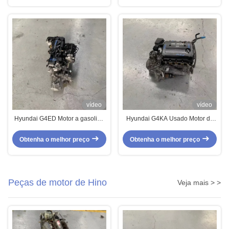
vídeo
vídeo
Hyundai G4ED Motor a gasolina
Hyundai G4KA Usado Motor de
de quatro cilindros para Elantra
gasolina Quatro cilindros DOHC
Obtenha o melhor preço
Obtenha o melhor preço
Peças de motor de Hino
Veja mais > >