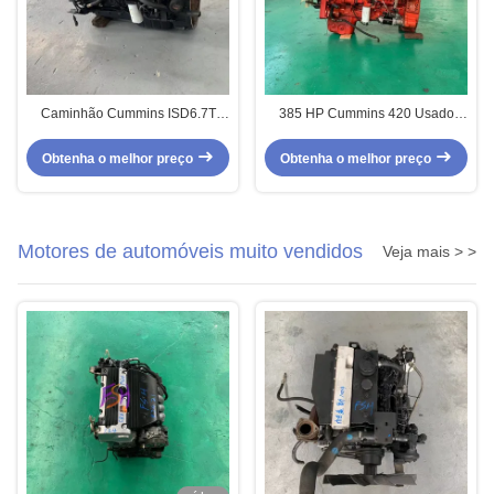
Caminhão Cummins ISD6.7T
385 HP Cummins 420 Usado
Motor Diesel Usado Com Turbo
Motor Diesel Assemblagem Para
Supercharger
caminhões Commins
Obtenha o melhor preço
Obtenha o melhor preço
Motores de automóveis muito vendidos
Veja mais > >