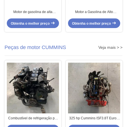
Motor de gasolina de alta
Motor a Gasolina de Alto
performance 4G18 em segunda
Desempenho Usado 4B12 4
mão para Mitsubishi em estado
cilindros para Mitsubishi Japão
Obtenha o melhor preço
Obtenha o melhor preço
original de montagem do motor
Embalagem em Caixa de
Madeira
Peças de motor CUMMINS
Veja mais > >
Combustível de refrigeração por
325 hp Cummins ISF3.8T Euro 4
água Cummins 4BT Pequeno
Motor Diesel de segunda mão