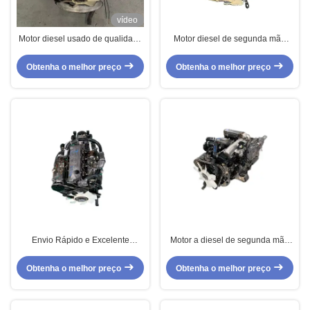
vídeo
Motor diesel usado de qualidade
Motor diesel de segunda mão
para ISuzu 6HH1 para
4JJ1T Turbo para pick-up Isuzu
caminhões de injecção direta
em estado original, sem
Obtenha o melhor preço
Obtenha o melhor preço
alterações
Envio Rápido e Excelente
Motor a diesel de segunda mão
Qualidade Motor Diesel Usado
original do Japão para Isuzu
4HG1T 4 cilindros
4JB1T 4 cilindros
Obtenha o melhor preço
Obtenha o melhor preço
Turboalimentado para Isuzu
turboalimentado para
caminhonete Isuzu