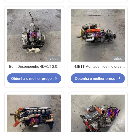
H5 SUV
Injeção Direta
vídeo
vídeo
Bom Desempenho 4DA1T 2.0L
4JB1T Montagem de motores
Conjunto de Motor Diesel Usado
diesel usados para caminhões
Eficiente JAC Motors para Pick-
chineses Jiang ling Fo
Obtenha o melhor preço
Obtenha o melhor preço
ups