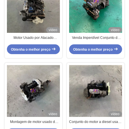
vídeo
vídeo
Motor Usado por Atacado
Venda Imperdível Conjunto de
Gasolina 1RZ EFI para 4
Motor Usado de Alta Qualidade
Cilindros TOyota HiAce
5A 4 Cilindros para TOyota para
Obtenha o melhor preço
Obtenha o melhor preço
Corolla
vídeo
vídeo
Montagem de motor usado de
Conjunto do motor a diesel usado
alto desempenho 3L para Toyota
2L 100% TESTADO para Toyota