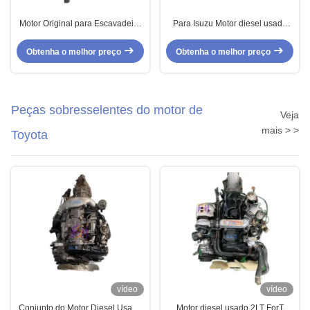
Motor Original para Escavadeira
Para Isuzu Motor diesel usado
Isuzu 6BD1T Motor Usado Diesel
4JB1T Euro 4 Motor diesel usado
Com Transmissão Turbo
Obtenha o melhor preço
Obtenha o melhor preço
Peças sobresselentes do motor de
Veja
mais > >
Toyota
vídeo
vídeo
Conjunto do Motor Diesel Usado
Motor diesel usado 2LT ForT