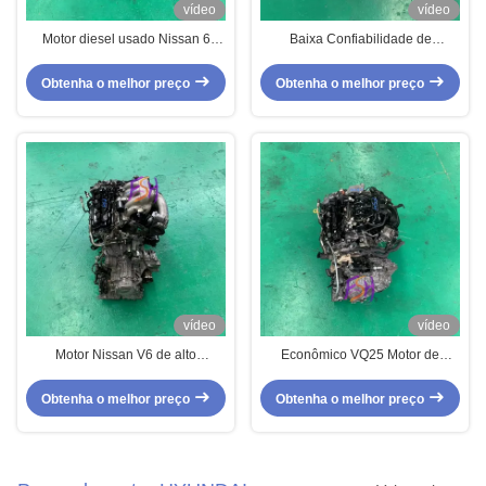
vídeo
vídeo
Motor diesel usado Nissan 6
Baixa Confiabilidade de
cilindros MD92T de alto
Emissões Nissan 1.6L Usado
desempenho para caminhões
Gasolina HR16 Motor Para
Obtenha o melhor preço
Obtenha o melhor preço
pesados
Carros Econômicos
vídeo
vídeo
Motor Nissan V6 de alto
Econômico VQ25 Motor de
desempenho VQ35 Motor de
segunda mão Nissan 2.5 litros V6
gasolina de segunda mão
Motor a gasolina
Obtenha o melhor preço
Obtenha o melhor preço
adequado para Teana