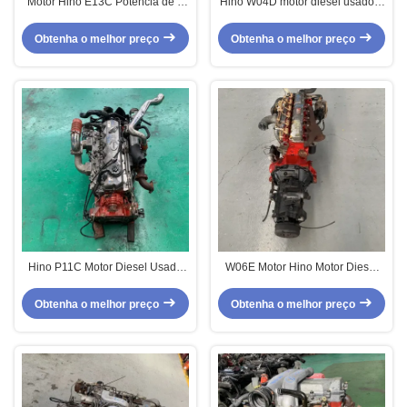
Motor Hino E13C Potência de 6
Hino W04D motor diesel usado 4
cilindros para misturar caminhões
cilindros com baixa
e tratores
quilometragem usada
Obtenha o melhor preço
Obtenha o melhor preço
Hino P11C Motor Diesel Usado
W06E Motor Hino Motor Diesel
Potência 330 A 450 Seis cilindros
Usado 6 cilindros
Adequado para caminhão
Obtenha o melhor preço
Obtenha o melhor preço