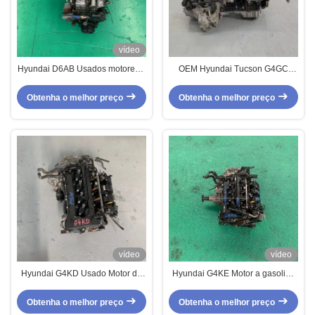
vídeo
Hyundai D6AB Usados motores a
OEM Hyundai Tucson G4GC
diesel Forte potência e torque
Motor Motor G4gc 2.0 4 cilindros
para caminhão
Obtenha o melhor preço
Obtenha o melhor preço
vídeo
vídeo
Hyundai G4KD Usado Motor de
Hyundai G4KE Motor a gasolina
gasolina 4 cilindros Para sedãs
de quatro cilindros
de tamanho médio / SUV
Obtenha o melhor preço
Obtenha o melhor preço