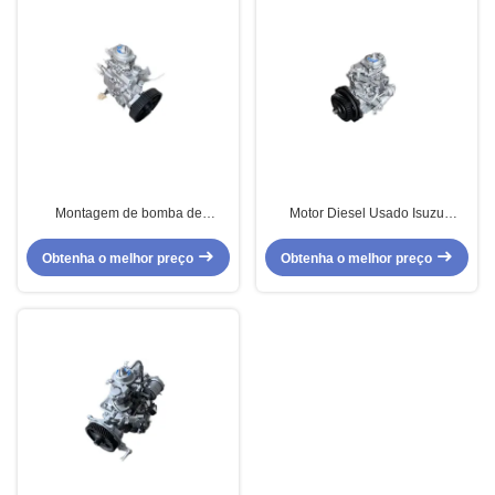
Montagem de bomba de
Motor Diesel Usado Isuzu
combustível usada para motor
MITSUBISHI NKR 4JB1T Bomba
diesel Mitsubishi 4D56T
de Combustível
Obtenha o melhor preço
Obtenha o melhor preço