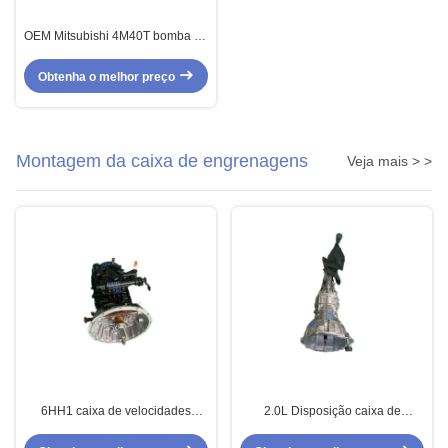
OEM Mitsubishi 4M40T bomba de
combustível diesel para motor
Obtenha o melhor preço
Montagem da caixa de engrenagens
Veja mais > >
6HH1 caixa de velocidades
2.0L Disposição caixa de
usada para Isuzu 5 velocidade
engrenagens usada para ISUZU
4x2 2.0L
pickup 4JB1 4x4 4x2