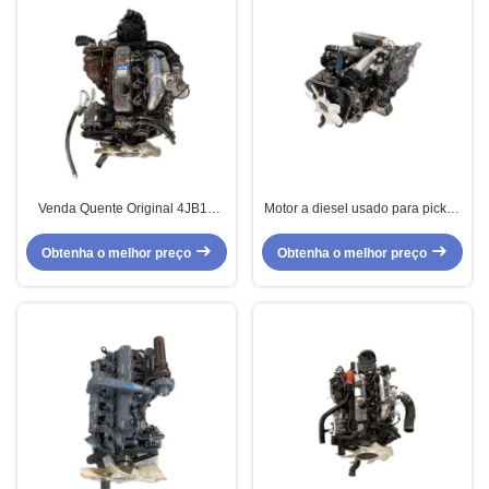
Venda Quente Original 4JB1T
Motor a diesel usado para pickup
4JB1 Isuz U Motor diesel usado
4JB1T em alta
4JB1T NKR para Máquina de
Obtenha o melhor preço
Obtenha o melhor preço
bomba de caminhão marítimo