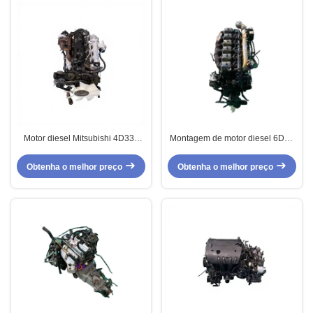
Motor diesel Mitsubishi 4D33T
Montagem de motor diesel 6D22
usado em bom estado de
usado de fabricante chinês para
funcionamento com serviço
a marca Mitsubishi FSH
Obtenha o melhor preço
Obtenha o melhor preço
profissional