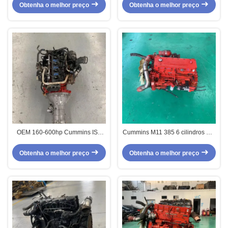
caminhão de bomba Motor a
Para veículo de caminhão
Obtenha o melhor preço
Obtenha o melhor preço
diesel usado para veículos
pesados
OEM 160-600hp Cummins ISF
Cummins M11 385 6 cilindros EFI
2.8T motor a diesel usado para
motor diesel usado Potência 385
pick-up EUA
HP
Obtenha o melhor preço
Obtenha o melhor preço