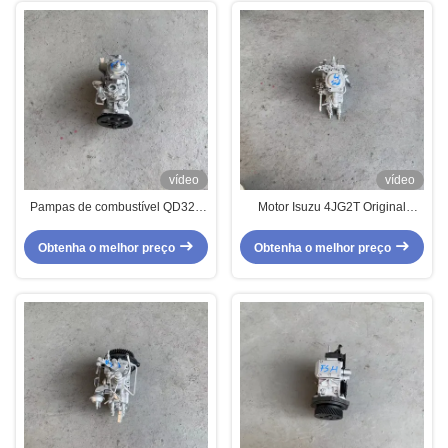
vídeo
vídeo
Pampas de combustível QD32T
Motor Isuzu 4JG2T Original
usadas Substituição confiável no
Bomba de Combustível Usada
motor da Nissan
Peças de Camião Japonês
Obtenha o melhor preço
Obtenha o melhor preço