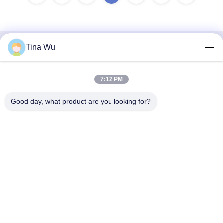
Tina Wu
Contato rápido
Endereço
7:12 PM
No 13, Zona de Desenvolvimento Xiaxikeng Zhongqiao,
Good day, what product are you looking for?
Zona de Gestão Songgang Shiquan, cidade de Shishan,
distrito de Nanhai, cidade de Foshan
Telefone
86-137-2462-9982
E-mail
Lilyfsh@outlook.com