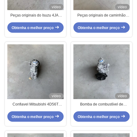
vídeo
vídeo
Peças originais do Isuzu 4JA1
Peças originais de caminhão
Bomba de combustível usada
japonês
Obtenha o melhor preço
Obtenha o melhor preço
vídeo
vídeo
Confiavel Mitsubishi 4D56T
Bomba de combustível de
bomba de combustível usado
segunda mão 4JB1T para
Melhorar o desempenho do seu
melhorar o desempenho do
Obtenha o melhor preço
Obtenha o melhor preço
motor
motor