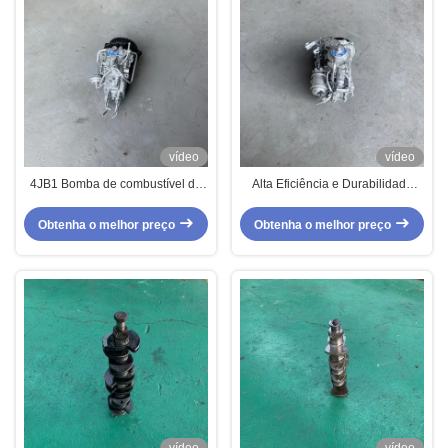
vídeo
vídeo
4JB1 Bomba de combustível de
Alta Eficiência e Durabilidade
segunda mão Melhora o
Bomba de Combustível Usada
desempenho do motor
4M40T Japonesa Original
Obtenha o melhor preço
Obtenha o melhor preço